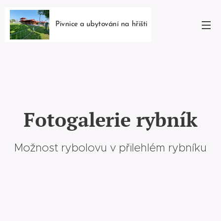
Pivnice a ubytování na hřišti
Fotogalerie rybník
Možnost rybolovu v přilehlém rybníku