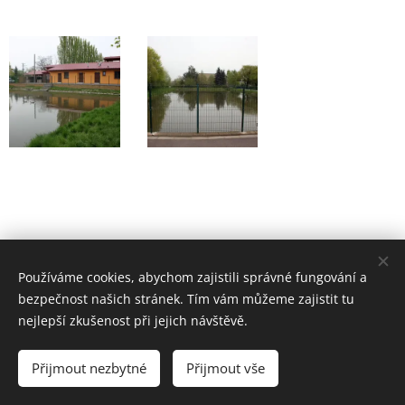
Používáme cookies, abychom zajistili správné fungování a
bezpečnost našich stránek. Tím vám můžeme zajistit tu
nejlepší zkušenost při jejich návštěvě.
Pivnice na hřišti | 2016 | Ubytování ve Chvalovicích
Přijmout nezbytné
Přijmout vše
Vytvořeno službou
Webnode
Cookies